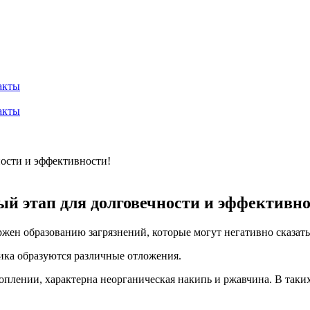
акты
акты
й этап для долговечности и эффективно
ен образованию загрязнений, которые могут негативно сказатьс
ика образуются различные отложения.
плении, характерна неорганическая накипь и ржавчина. В таких