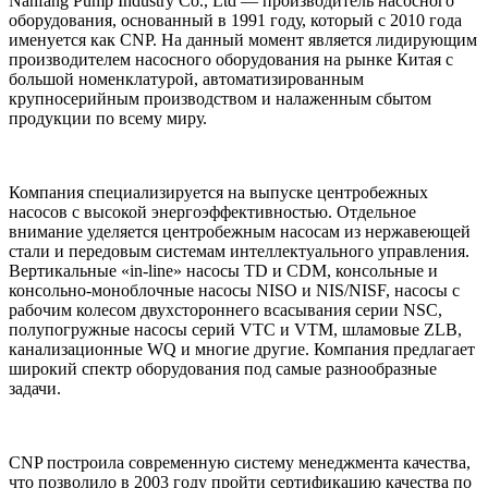
Nanfang Pump Industry Со., Ltd — производитель насосного
оборудования, основанный в 1991 году, который с 2010 года
именуется как CNP. На данный момент является лидирующим
производителем насосного оборудования на рынке Китая с
большой номенклатурой, автоматизированным
крупносерийным производством и налаженным сбытом
продукции по всему миру.
Компания специализируется на выпуске центробежных
насосов с высокой энергоэффективностью. Отдельное
внимание уделяется центробежным насосам из нержавеющей
стали и передовым системам интеллектуального управления.
Вертикальные «in-line» насосы TD и CDM, консольные и
консольно-моноблочные насосы NISO и NIS/NISF, насосы с
рабочим колесом двухстороннего всасывания серии NSC,
полупогружные насосы серий VTC и VTM, шламовые ZLB,
канализационные WQ и многие другие. Компания предлагает
широкий спектр оборудования под самые разнообразные
задачи.
CNP построила современную систему менеджмента качества,
что позволило в 2003 году пройти сертификацию качества по